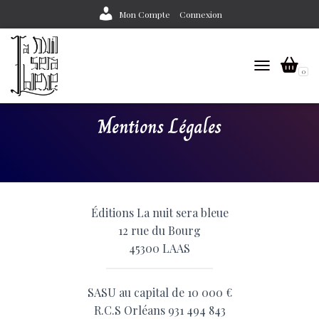
Mon Compte
Connexion
0
TOGGLE NAV
Mentions Légales
Éditions La nuit sera bleue
12 rue du Bourg
45300 LAAS
SASU au capital de 10 000 €
R.C.S Orléans 931 494 843